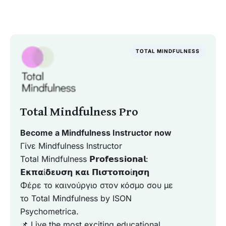
TOTAL MINDFULNESS
Total Mindfulness Pro
Become a Mindfulness Instructor now
Γίνε Mindfulness Instructor
Total Mindfulness 𝗣𝗿𝗼𝗳𝗲𝘀𝘀𝗶𝗼𝗻𝗮𝗹:
𝝚𝝹𝝿𝝰ί𝝳𝝴𝞄𝞂𝝶 𝝹𝝰𝝸 𝝥𝝸𝞂𝞃𝝾𝝿𝝾ί𝝶𝞂𝝶
Φέρε το καινούργιο στον κόσμο σου με
το Total Mindfulness by ISON
Psychometrica.
📌 Live the most exciting educational