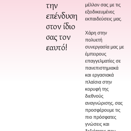
την
μέλλον σας με τις
εξειδικευμένες
επένδυση
εκπαιδεύσεις μας.
στον ίδιο
Χάρη στην
σας τον
πολυετή
εαυτό!
συνεργασία μας με
έμπειρους
επαγγελματίες σε
πανεπιστημιακά
και εργασιακά
πλαίσια στην
κορυφή της
διεθνούς
αναγνώρισης, σας
προσφέρουμε τις
πιο πρόσφατες
γνώσεις και