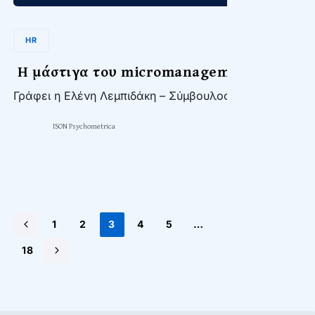
HR
Η μάστιγα του micromanagement
Γράφει η Ελένη Λεμπιδάκη – Σύμβουλος Επαγγελματικ
ISON Psychometrica
1
2
3
4
5
…
18