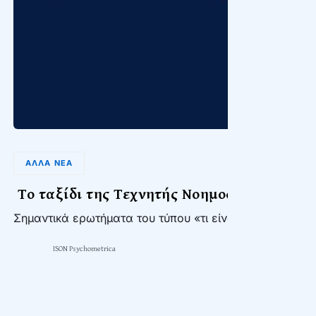
ΆΛΛΑ ΝΈΑ
Το ταξίδι της Τεχνητής Νοημοσύνης με οδ
Σημαντικά ερωτήματα του τύπου «τι είναι η νόηση» ή «τι
ISON Psychometrica