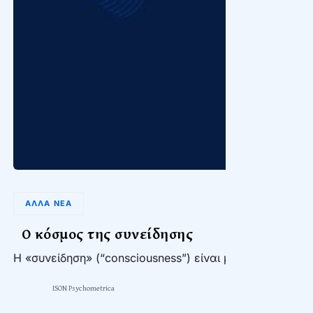
ΆΛΛΑ ΝΈΑ
Ο κόσμος της συνείδησης
Η «συνείδηση» (“consciousness”) είναι μία έννοια που 
ISON Psychometrica