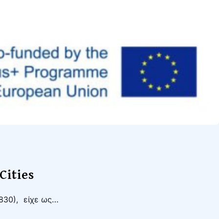
Cities
830), είχε ως…