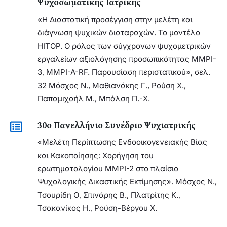
Ψυχοσωματικής Ιατρικής
«Η Διαστατική προσέγγιση στην μελέτη και
διάγνωση ψυχικών διαταραχών. Το μοντέλο
HITOP. Ο ρόλος των σύγχρονων ψυχομετρικών
εργαλείων αξιολόγησης προσωπικότητας MMPI-
3, MMPI-A-RF. Παρουσίαση περιστατικού», σελ.
32 Μόσχος Ν., Μαθιανάκης Γ., Ρούση Χ.,
Παπαμιχαήλ Μ., Μπάλση Π.-Χ.
30ο Πανελλήνιο Συνέδριο Ψυχιατρικής
«Μελέτη Περίπτωσης Ενδοοικογενειακής Βίας
και Κακοποίησης: Χορήγηση του
ερωτηματολογίου MMPI-2 στο πλαίσιο
Ψυχολογικής Δικαστικής Εκτίμησης». Μόσχος Ν.,
Τσουρίδη Ο, Σπινάρης Β., Πλατρίτης Κ.,
Τσακανίκος Η., Ρούση-Βέργου Χ.