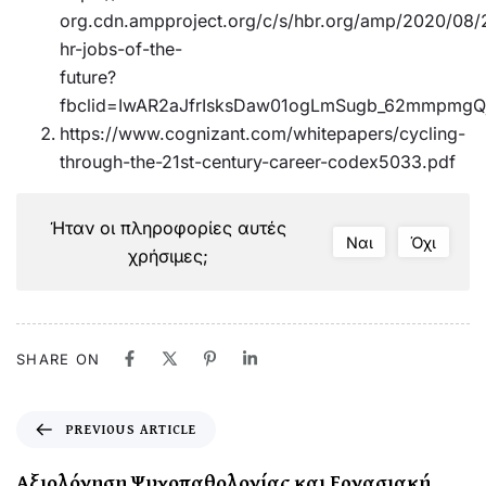
org.cdn.ampproject.org/c/s/hbr.org/amp/2020/08/
hr-jobs-of-the-
future?
fbclid=IwAR2aJfrIsksDaw01ogLmSugb_62mmpmgQ
https://www.cognizant.com/whitepapers/cycling-
through-the-21st-century-career-codex5033.pdf
Ήταν οι πληροφορίες αυτές
Ναι
Όχι
χρήσιμες;
SHARE ON
PREVIOUS ARTICLE
Αξιολόγηση Ψυχοπαθολογίας και Εργασιακή