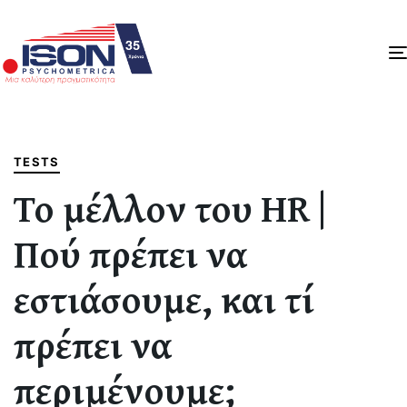
Author
Published
PUBLISHED
on:
IN:
TESTS
Το μέλλον του HR |
Πού πρέπει να
εστιάσουμε, και τί
πρέπει να
περιμένουμε;