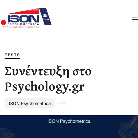
Author
Published
PUBLISHED
on:
IN:
TESTS
Συνέντευξη στο
Psychology.gr
ISON Psychometrica