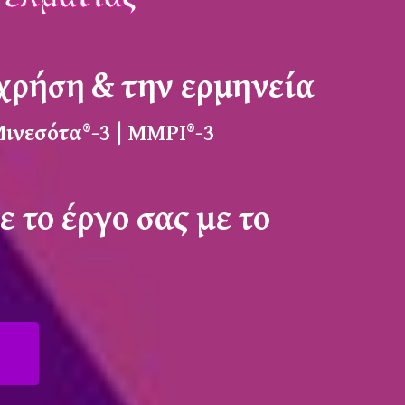
χρήση & την ερμηνεία
ινεσότα®-3 | MMPI®-3
 το έργο σας με το