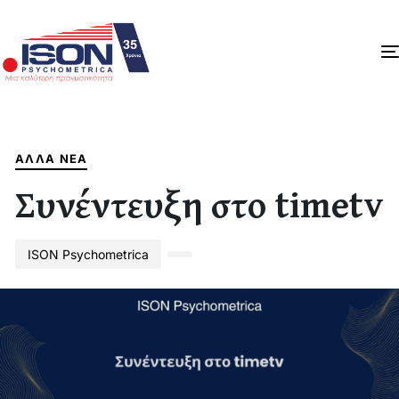
Author
Published
PUBLISHED
on:
IN:
ΆΛΛΑ ΝΈΑ
Συνέντευξη στο timetv
ISON Psychometrica