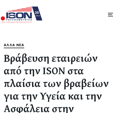
Author
Published
PUBLISHED
on:
IN:
ΆΛΛΑ ΝΈΑ
Βράβευση εταιρειών
από την ISON στα
πλαίσια των βραβείων
για την Υγεία και την
Ασφάλεια στην