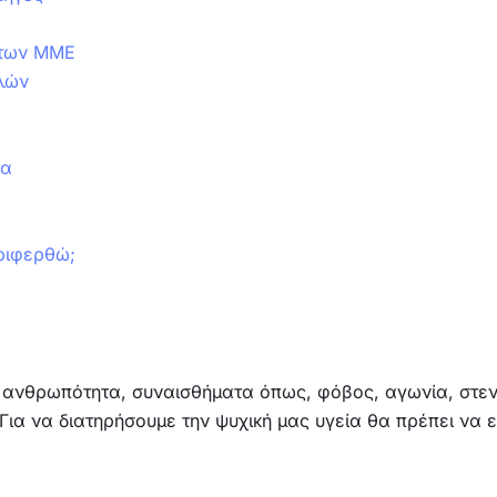
 των ΜΜΕ
λών
εια
ριφερθώ;
η ανθρωπότητα, συναισθήματα όπως, φόβος, αγωνία, στε
ια να διατηρήσουμε την ψυχική μας υγεία θα πρέπει να ε