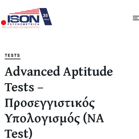
Author
Published
PUBLISHED
on:
IN:
TESTS
Advanced Aptitude
Tests –
Προσεγγιστικός
Υπολογισμός (NA
Test)