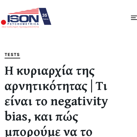
Author
Published
PUBLISHED
on:
IN:
TESTS
Η κυριαρχία της
αρνητικότητας | Τι
είναι το negativity
bias, και πώς
μπορούμε να το