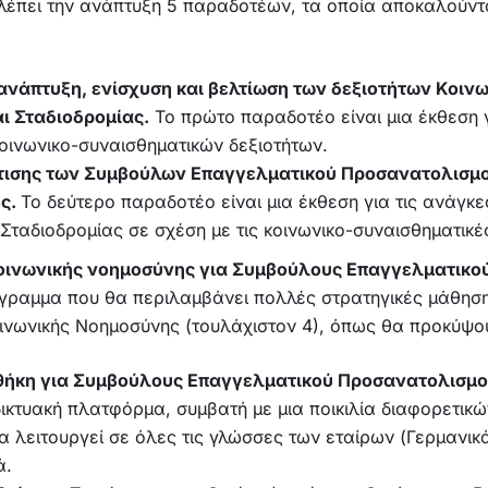
έπει την ανάπτυξη 5 παραδοτέων, τα οποία αποκαλούντα
ανάπτυξη, ενίσχυση και βελτίωση των δεξιοτήτων Κοι
ι Σταδιοδρομίας
.
Το πρώτο παραδοτέο είναι μια έκθεση γ
κοινωνικο-συναισθηματικών δεξιοτήτων.
ρτισης των Συμβούλων
Επαγγελματικού Προσανατολισμο
ες.
Το δεύτερο παραδοτέο είναι μια έκθεση για τις ανάγκ
ταδιοδρομίας σε σχέση με τις κοινωνικο-συναισθηματικές
κοινωνικής νοημοσύνης για Συμβούλους Επαγγελματικο
όγραμμα που θα περιλαμβάνει πολλές στρατηγικές μάθησης,
οινωνικής Νοημοσύνης (τουλάχιστον 4), όπως θα προκύψο
οθήκη για Συμβούλους Επαγγελματικού Προσανατολισμού
αδικτυακή πλατφόρμα, συμβατή με μια ποικιλία διαφορετι
α λειτουργεί σε όλες τις γλώσσες των εταίρων (Γερμανικά
ά.