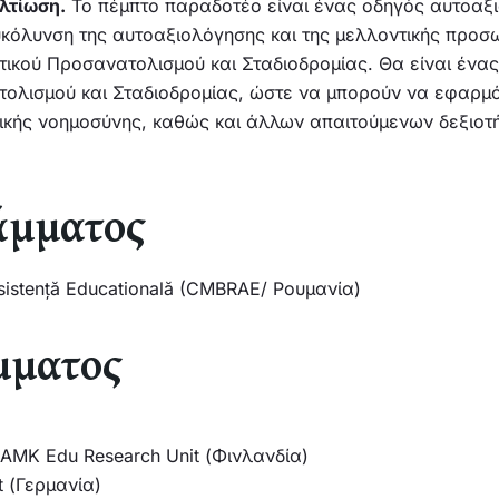
λτίωση.
Το πέμπτο παραδοτέο είναι ένας οδηγός αυτοαξιο
υκόλυνση της αυτοαξιολόγησης και της μελλοντικής προσ
κού Προσανατολισμού και Σταδιοδρομίας. Θα είναι ένας 
ολισμού και Σταδιοδρομίας, ώστε να μπορούν να εφαρμ
ωνικής νοημοσύνης, καθώς και άλλων απαιτούμενων δεξιοτ
άμματος
 Asistență Educatională (CMBRAE/ Ρουμανία)
μματος
HAMK Edu Research Unit (Φινλανδία)
t (Γερμανία)