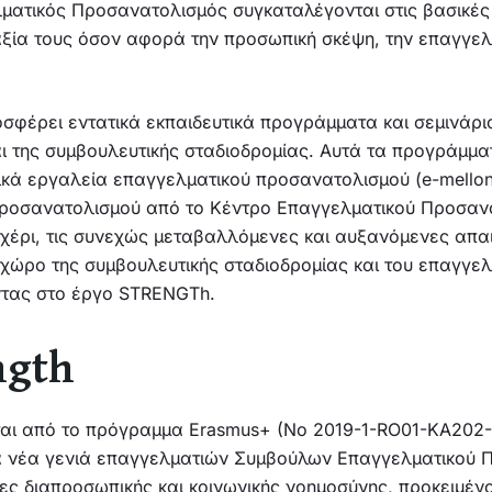
λματικός Προσανατολισμός συγκαταλέγονται στις βασικές
ξία τους όσον αφορά την προσωπική σκέψη, την επαγγελμ
οσφέρει εντατικά εκπαιδευτικά προγράμματα και σεμινάρ
αι της συμβουλευτικής σταδιοδρομίας. Αυτά τα προγράμ
ικά εργαλεία επαγγελματικού προσανατολισμού (e-mellon
ροσανατολισμού από το Κέντρο Επαγγελματικού Προσαν
έρι, τις συνεχώς μεταβαλλόμενες και αυξανόμενες απαιτ
 χώρο της συμβουλευτικής σταδιοδρομίας και του επαγγε
οντας στο έργο STRENGTh.
ngth
ίται από το πρόγραμμα Erasmus+ (No 2019-1-RO01-KA202-0
μια νέα γενιά επαγγελματιών Συμβούλων Επαγγελματικού 
ες διαπροσωπικής και κοινωνικής νοημοσύνης, προκειμέν