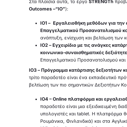
Στα πλαίσια αυτά, το έργο
STRENGTh
προβλ
Οutcomes –“
IO
”
):
IO1 –
Εργαλειοθήκη μεθόδων για την 
Επαγγελματικού Προσανατολισμού κα
ανάπτυξη, ενίσχυση και βελτίωση των 
IO2 –
Εγχειρίδιο με τις ανάγκες κατά
κοινωνικο-συναισθηματικές δεξιότητ
Επαγγελματικού Προσανατολισμού και Σ
IO3 – Πρόγραμμα κατάρτισης δεξιοτήτων 
τρίτο παραδοτέο είναι ένα εκπαιδευτικό πρ
βελτίωση των πιο σημαντικών Δεξιοτήτων Κ
IO4 – Online πλατφόρμα και εργαλει
παραδοτέο είναι μια εξειδικευμένη δι
υπολογιστές και tablet. Η πλατφόρμα θ
Ρουμάνικα, Φινλανδικά) και στα Αγγλικ