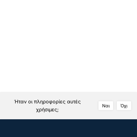
PEQ5.1 Personality – Safety Assessment
1
…
16
17
18
19
Ήταν οι πληροφορίες αυτές
Ναι
Όχι
χρήσιμες;