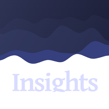
μετά-covid εποχή;
ISON Psychometrica
Boyden Greece & Cyprus
Insights