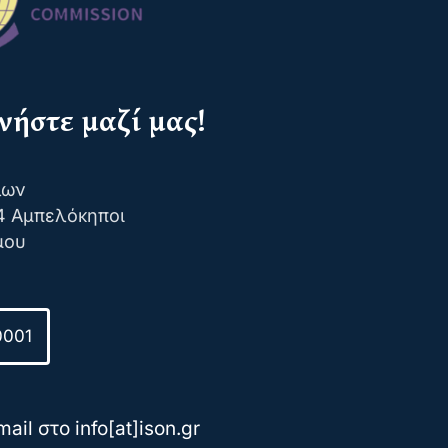
νήστε μαζί μας!
λων
4 Αμπελόκηποι
μου
0001
ail στο info[at]ison.gr