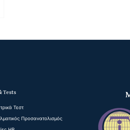
Μ
 Tests
τρικά Τεστ
λματικός Προσανατολισμός
ίες HR