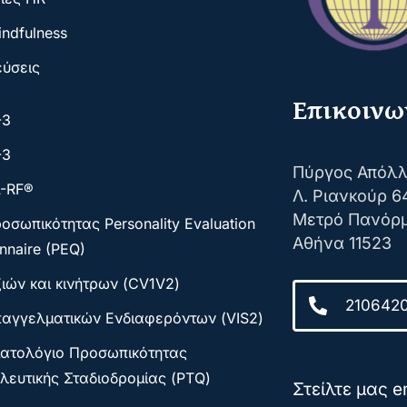
indfulness
εύσεις
Επικοινω
-3
-3
Πύργος Απόλ
-RF®
Λ. Ριανκούρ 6
Μετρό Πανόρ
οσωπικότητας Personality Evaluation
Αθήνα 11523
nnaire (PEQ)
ιών και κινήτρων (CV1V2)
210642
παγγελματικών Ενδιαφερόντων (VIS2)
ατολόγιο Προσωπικότητας
λευτικής Σταδιοδρομίας (PTQ)
Στείλτε μας em