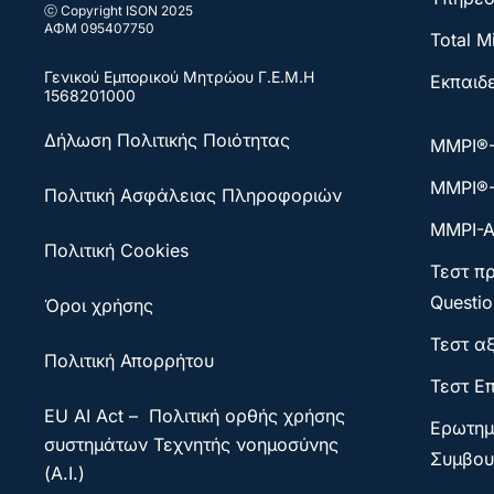
ⓒ Copyright ISON 2025
ΑΦΜ 095407750
Total M
Γενικού Εμπορικού Μητρώου
Γ.Ε.Μ.Η
Εκπαιδ
1568201000
Δήλωση Πολιτικής Ποιότητας
ΜΜΡΙ®
ΜΜΡΙ®
Πολιτική Ασφάλειας Πληροφοριών
MMPI-A
Πολιτική Cookies
Τεστ πρ
Questio
Όροι χρήσης
Τεστ αξ
Πολιτική Απορρήτου
Τεστ Ε
EU AI Act – Πολιτική ορθής χρήσης
Ερωτημ
συστημάτων Τεχνητής νοημοσύνης
Συμβου
(A.I.)