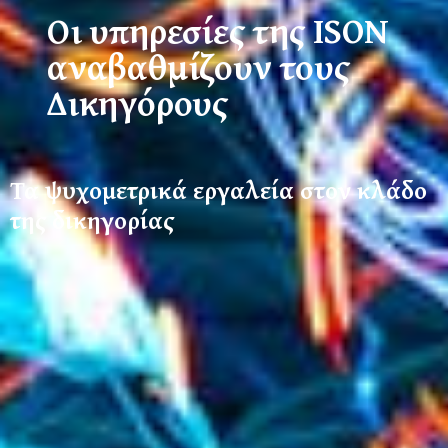
Οι υπηρεσίες της ISON
αναβαθμίζουν τους
Δικηγόρους
Τα ψυχομετρικά εργαλεία στον κλάδο
της δικηγορίας