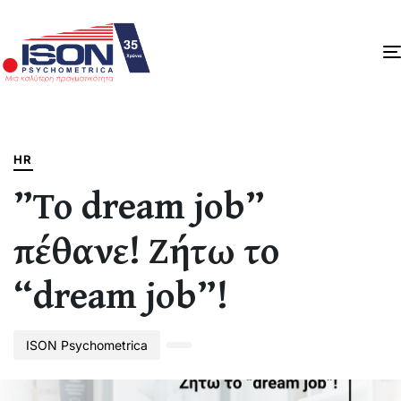
Author
Published
PUBLISHED
on:
IN:
HR
”Το dream job”
πέθανε! Ζήτω το
“dream job”!
ISON Psychometrica