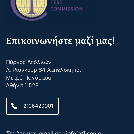
Επικοινωνήστε μαζί μας!
Πύργος Απόλλων
Λ. Ριανκούρ 64 Αμπελόκηποι
Μετρό Πανόρμου
Αθήνα 11523
2106420001
Στείλτε μας email στο info[at]ison.gr