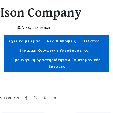
Author
Published
PUBLISHED
Ison Company
on:
IN:
ISON Psychometrica
Σχετικά με εμάς
Νέα & Απόψεις
Πελάτες
Εταιρική Κοινωνική Υπευθυνότητα
Ερευνητική Δραστηριότητα & Επιστημονικές
Έρευνες
SHARE ON